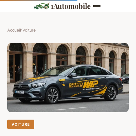
1Automobile
Accueil
›
Voiture
VOITURE