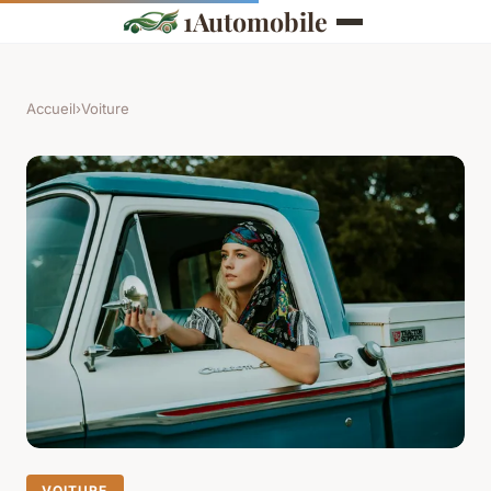
1Automobile
Accueil
›
Voiture
VOITURE